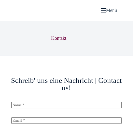
Menü
Kontakt
Schreib' uns eine Nachricht | Contact
us!
N
a
m
e
E
*
m
a